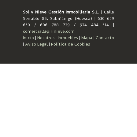
Sol y Nieve Gestión Inmobiliaria S.L.
| Calle
Serrablo 85, Sabiñánigo (Huesca) | 630 639
630 / 606 788 729 / 974 484 314 |
comercial@pirinieve.com
Inicio
|
Nosotros
|
Inmuebles
|
Mapa
|
Contacto
|
Aviso Legal
|
Política de Cookies